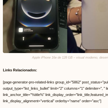
Apple iPhone 16e de 128 GB – visual moderno, desem
Links Relacionados:
[page-generator-pro-related-links group_id=”5862″ post_status=”pub
output_type=”list_links_bullet” limit=”2″ columns=”1″ delimiter=”, ” li
link_anchor_title=”%title%” link_display_order=”link_title,featured_i
link_display_alignment=”vertical” orderby=”name” order=”asc”]