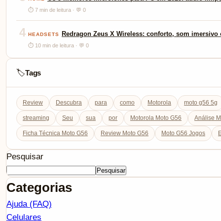
⏱ 7 min de leitura · 💬 0
4
Redragon Zeus X Wireless: conforto, som imersivo e
HEADSETS
⏱ 10 min de leitura · 💬 0
Tags
🏷️
Review
Descubra
para
como
Motorola
moto g56 5g
streaming
Seu
sua
por
Motorola Moto G56
Análise 
Ficha Técnica Moto G56
Review Moto G56
Moto G56 Jogos
E
Pesquisar
Pesquisar
Categorias
Ajuda (FAQ)
Celulares