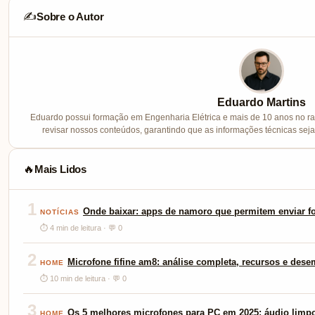
Sobre o Autor
✍️
Eduardo Martins
Eduardo possui formação em Engenharia Elétrica e mais de 10 anos no ram
revisar nossos conteúdos, garantindo que as informações técnicas sej
Mais Lidos
🔥
1
Onde baixar: apps de namoro que permitem enviar fo
NOTÍCIAS
⏱ 4 min de leitura · 💬 0
2
Microfone fifine am8: análise completa, recursos e des
HOME
⏱ 10 min de leitura · 💬 0
3
Os 5 melhores microfones para PC em 2025: áudio limp
HOME