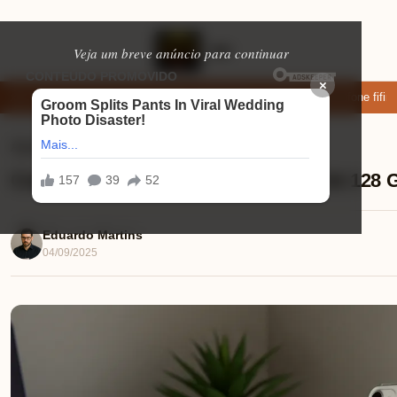
Veja um breve anúncio para continuar
×
xar: apps de namoro que permitem enviar fotos e vídeos
Microfone fifine
Ajuda (FAQ)
⏱ 7 min de leitura
Como reiniciar o Apple iPhone 16e de 128 G
Eduardo Martins
04/09/2025