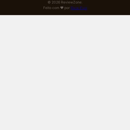
© 2026 ReviewZone.
Feito com ❤️ por
Rede Fast