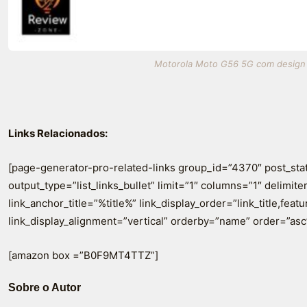
Motorola Moto G56 5G com design el
Links Relacionados:
[page-generator-pro-related-links group_id=”4370″ post_sta
output_type=”list_links_bullet” limit=”1″ columns=”1″ delimiter=
link_anchor_title=”%title%” link_display_order=”link_title,fea
link_display_alignment=”vertical” orderby=”name” order=”asc
[amazon box =”B0F9MT4TTZ”]
Sobre o Autor