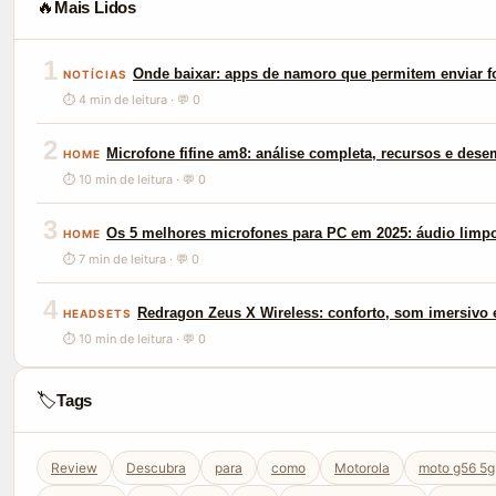
🔥
Mais Lidos
1
Onde baixar: apps de namoro que permitem enviar f
NOTÍCIAS
⏱ 4 min de leitura · 💬 0
2
Microfone fifine am8: análise completa, recursos e des
HOME
⏱ 10 min de leitura · 💬 0
3
Os 5 melhores microfones para PC em 2025: áudio limp
HOME
⏱ 7 min de leitura · 💬 0
4
Redragon Zeus X Wireless: conforto, som imersivo e
HEADSETS
⏱ 10 min de leitura · 💬 0
🏷️
Tags
Review
Descubra
para
como
Motorola
moto g56 5g