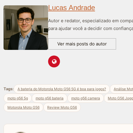
Lucas Andrade
Autor e redator, especializado em compa
para ajudar você a decidir com confiança
Ver mais posts do autor
Tags:
A bateria do Motorola Moto G56 5G é boa para jogos?
Análise Mo
moto g56 5g
moto g56 bateria
moto g56 camera
Moto G56 Jog
Motorola Moto G56
Review Moto G56