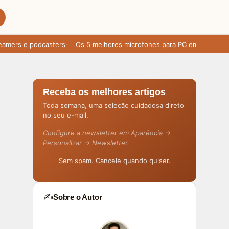
ers e podcasters
Os 5 melhores microfones para PC em 2025: áudio 
Receba os melhores artigos
Toda semana, uma seleção cuidadosa direto
no seu e-mail.
Configure a newsletter em Aparência →
Personalizar → Newsletter.
Sem spam. Cancele quando quiser.
✍️
Sobre o Autor