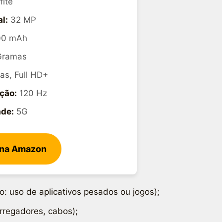
ite
l:
32 MP
0 mAh
Gramas
as, Full HD+
ção:
120 Hz
ade:
5G
 na Amazon
: uso de aplicativos pesados ou jogos);
rregadores, cabos);