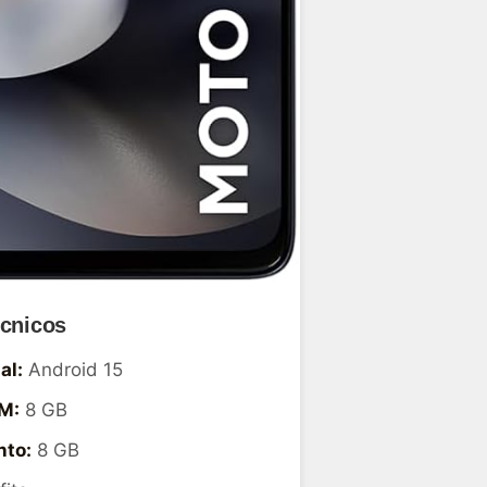
écnicos
al:
Android 15
M:
8 GB
to:
8 GB