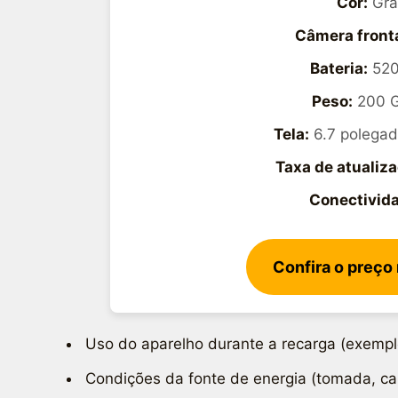
Cor:
Graf
Câmera fronta
Bateria:
520
Peso:
200 
Tela:
6.7 polegad
Taxa de atualiza
Conectivid
Confira o preço
Uso do aparelho durante a recarga (exemplo
Condições da fonte de energia (tomada, ca