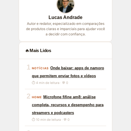
Lucas Andrade
Autor e redator, especializado em comparações
de produtos claras e imparciais para ajudar você
a decidir com confiança.
🔥
Mais Lidos
1
Onde baixar: apps de namoro
NOTÍCIAS
que permitem enviar fotos e vídeos
⏱ 4 min de leitura · 💬 0
2
Microfone fifine am8: análise
HOME
completa, recursos e desempenho para
streamers e podcasters
⏱ 10 min de leitura · 💬 0