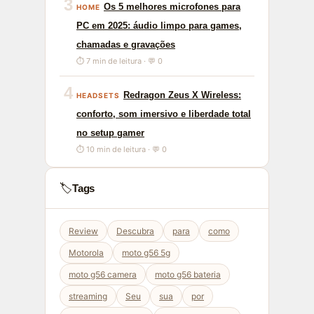
3
Os 5 melhores microfones para
HOME
PC em 2025: áudio limpo para games,
chamadas e gravações
⏱ 7 min de leitura · 💬 0
4
Redragon Zeus X Wireless:
HEADSETS
conforto, som imersivo e liberdade total
no setup gamer
⏱ 10 min de leitura · 💬 0
🏷️
Tags
Review
Descubra
para
como
Motorola
moto g56 5g
moto g56 camera
moto g56 bateria
streaming
Seu
sua
por