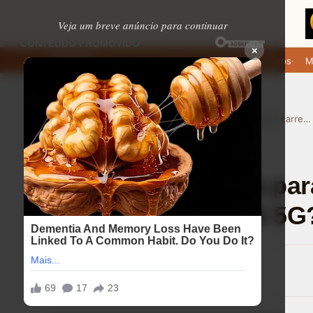
Veja um breve anúncio para continuar
×
de baixar: apps de namoro que permitem enviar fotos e vídeos
Micro
EM ALTA
›
›
Home
Ajuda (FAQ)
Quanto tempo leva para carregar 100% o Motorola Moto G56 5G?
Ajuda (FAQ)
⏱ 6 min de leitura
Quanto tempo leva par
Motorola Moto G56 5G
Lucas Andrade
16/08/2025