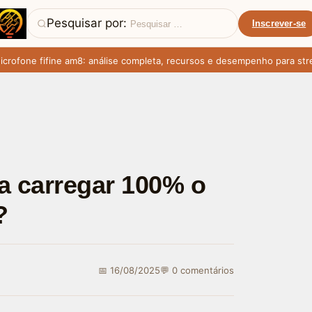
Pesquisar por:
Inscrever-se
fone fifine am8: análise completa, recursos e desempenho para stream
a carregar 100% o
?
📅 16/08/2025
💬 0 comentários