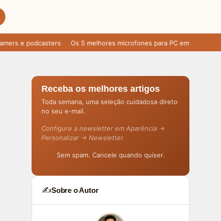
rs e podcasters
Os 5 melhores microfones para PC em 2025: áudio l
Receba os melhores artigos
Toda semana, uma seleção cuidadosa direto
no seu e-mail.
Configure a newsletter em Aparência →
Personalizar → Newsletter.
Sem spam. Cancele quando quiser.
✍️
Sobre o Autor