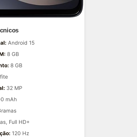
écnicos
al:
Android 15
M:
8 GB
to:
8 GB
ite
l:
32 MP
0 mAh
Gramas
as, Full HD+
ção:
120 Hz