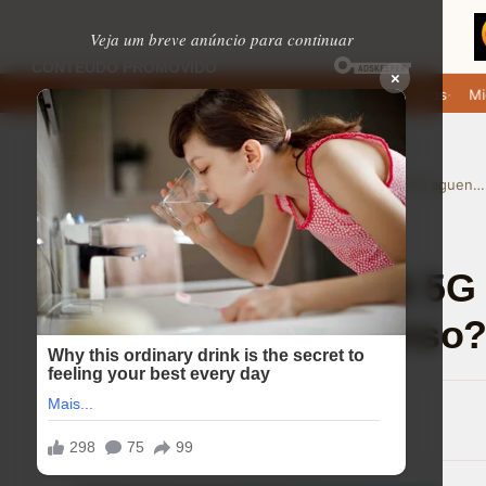
Veja um breve anúncio para continuar
×
 baixar: apps de namoro que permitem enviar fotos e vídeos
Microfo
EM ALTA
›
›
Home
Ajuda (FAQ)
Motorola Moto G56 5G aguenta um dia inteiro de uso intenso?
Ajuda (FAQ)
⏱ 8 min de leitura
Motorola Moto G56 5G
inteiro de uso intenso
Lucas Andrade
16/08/2025