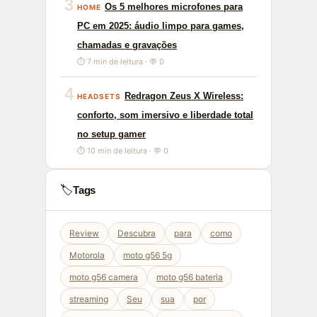
3
Os 5 melhores microfones para
HOME
PC em 2025: áudio limpo para games,
chamadas e gravações
⏱ 7 min de leitura · 💬 0
4
Redragon Zeus X Wireless:
HEADSETS
conforto, som imersivo e liberdade total
no setup gamer
⏱ 10 min de leitura · 💬 0
🏷️
Tags
Review
Descubra
para
como
Motorola
moto g56 5g
moto g56 camera
moto g56 bateria
streaming
Seu
sua
por