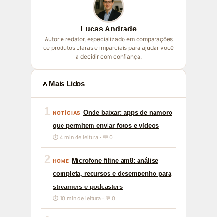
Lucas Andrade
Autor e redator, especializado em comparações
de produtos claras e imparciais para ajudar você
a decidir com confiança.
🔥
Mais Lidos
1
Onde baixar: apps de namoro
NOTÍCIAS
que permitem enviar fotos e vídeos
⏱ 4 min de leitura · 💬 0
2
Microfone fifine am8: análise
HOME
completa, recursos e desempenho para
streamers e podcasters
⏱ 10 min de leitura · 💬 0