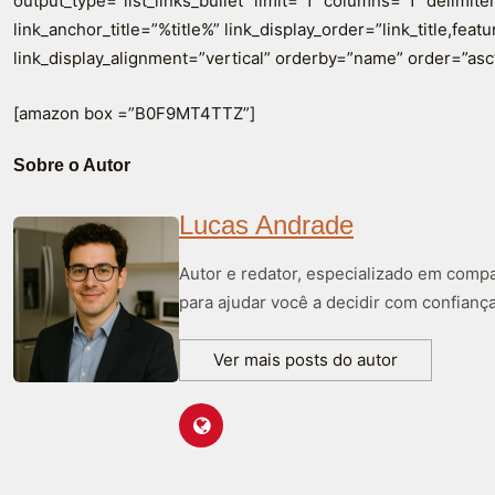
output_type=”list_links_bullet” limit=”1″ columns=”1″ delimiter=
link_anchor_title=”%title%” link_display_order=”link_title,fea
link_display_alignment=”vertical” orderby=”name” order=”asc
[amazon box =”B0F9MT4TTZ”]
Sobre o Autor
Lucas Andrade
Autor e redator, especializado em compa
para ajudar você a decidir com confiança
Ver mais posts do autor