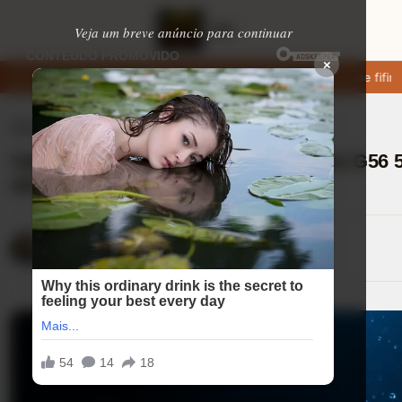
Veja um breve anúncio para continuar
×
pps de namoro que permitem enviar fotos e vídeos
Microfone fifine
Ajuda (FAQ)
⏱ 8 min de leitura
Vale a pena escolher o Motorola Moto G56
atualizado?
Lucas Andrade
16/08/2025