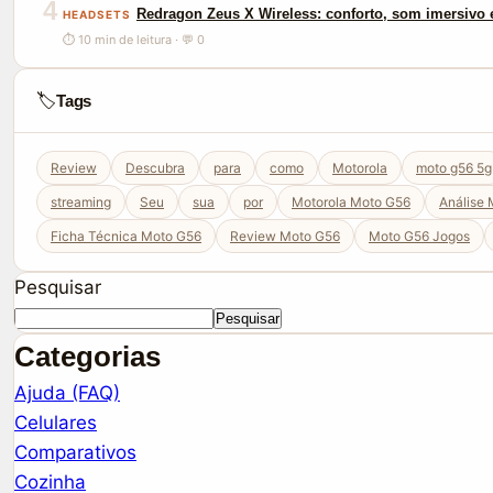
4
Redragon Zeus X Wireless: conforto, som imersivo e
HEADSETS
⏱ 10 min de leitura · 💬 0
🏷️
Tags
Review
Descubra
para
como
Motorola
moto g56 5g
streaming
Seu
sua
por
Motorola Moto G56
Análise
Ficha Técnica Moto G56
Review Moto G56
Moto G56 Jogos
Pesquisar
Pesquisar
Categorias
Ajuda (FAQ)
Celulares
Comparativos
Cozinha