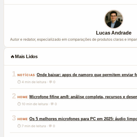
Lucas Andrade
Autor e redator, especializado em comparações de produtos claras e impar
🔥
Mais Lidos
1
Onde baixar: apps de namoro que permitem enviar f
NOTÍCIAS
⏱ 4 min de leitura · 💬 0
2
Microfone fifine am8: análise completa, recursos e des
HOME
⏱ 10 min de leitura · 💬 0
3
Os 5 melhores microfones para PC em 2025: áudio limp
HOME
⏱ 7 min de leitura · 💬 0