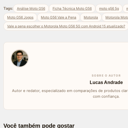
Tags:
Análise Moto G56
Ficha Técnica Moto G56
moto g56 5g
m
Moto G56 Jogos
Moto G56 Vale a Pena
Motorola
Motorola Mot
Vale a pena escolher o Motorola Moto G56 5G com Android 15 atualizado?
SOBRE O AUTOR
Lucas Andrade
Autor e redator, especializado em comparações de produtos clara
com confiança.
Você também pode gostar