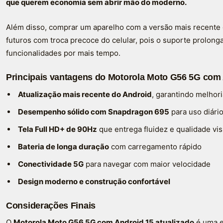
que querem economia sem abrir mão do moderno.
Além disso, comprar um aparelho com a versão mais recente d
futuros com troca precoce do celular, pois o suporte prolon
funcionalidades por mais tempo.
Principais vantagens do Motorola Moto G56 5G com
Atualização mais recente do Android
, garantindo melhor
Desempenho sólido com Snapdragon 695
para uso diário
Tela Full HD+ de 90Hz
que entrega fluidez e qualidade vis
Bateria de longa duração
com carregamento rápido
Conectividade 5G
para navegar com maior velocidade
Design moderno e construção confortável
Considerações Finais
O
Motorola Moto G56 5G com Android 15 atualizado
é uma e