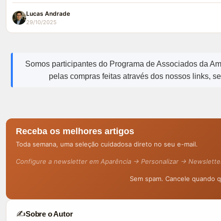
Lucas Andrade
29/10/2025
Somos participantes do Programa de Associados da A
pelas compras feitas através dos nossos links, s
Receba os melhores artigos
Toda semana, uma seleção cuidadosa direto no seu e-mail.
Configure a newsletter em Aparência → Personalizar → Newslette
Sem spam. Cancele quando qu
✍️
Sobre o Autor