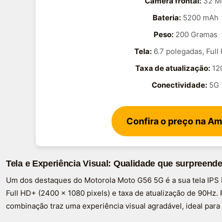
Câmera frontal:
32 M
Bateria:
5200 mAh
Peso:
200 Gramas
Tela:
6.7 polegadas, Full
Taxa de atualização:
12
Conectividade:
5G
Confira o preço na A
Tela e Experiência Visual: Qualidade que surpreende 
Um dos destaques do Motorola Moto G56 5G é a sua tela IPS
Full HD+ (2400 x 1080 pixels) e taxa de atualização de 90Hz
combinação traz uma experiência visual agradável, ideal para