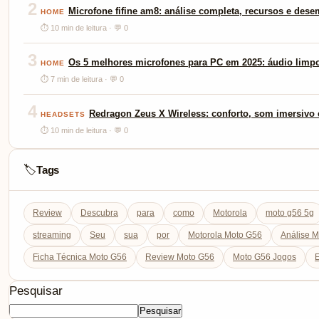
2
Microfone fifine am8: análise completa, recursos e des
HOME
⏱ 10 min de leitura · 💬 0
3
Os 5 melhores microfones para PC em 2025: áudio limp
HOME
⏱ 7 min de leitura · 💬 0
4
Redragon Zeus X Wireless: conforto, som imersivo e
HEADSETS
⏱ 10 min de leitura · 💬 0
Tags
🏷️
Review
Descubra
para
como
Motorola
moto g56 5g
streaming
Seu
sua
por
Motorola Moto G56
Análise 
Ficha Técnica Moto G56
Review Moto G56
Moto G56 Jogos
E
Pesquisar
Pesquisar