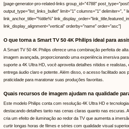
[page-generator-pro-related-links group_id=”4788″ post_type=”post
output_type=”list_links_bullet” limit=”1″ columns=”1″ delimiter=”, ” li
link_anchor_title=”%title%” link_display_order=”link_title,featured_i
link_display_alignment=”vertical” orderby=”name” order=”asc”]
O que torna a Smart TV 50 4K Philips ideal para assis
A Smart TV 50 4K Philips oferece uma combinação perfeita de alta 
imagem avançada, proporcionando uma experiência imersiva para 
suporte a 4K Ultra HD, você aproveita detalhes nítidos e realistas
entrega áudio claro e potente. Além disso, o acesso facilitado aos 
praticidade para maratonar suas produções favoritas.
Quais recursos de imagem ajudam na qualidade para
Este modelo Philips conta com resolução 4K Ultra HD e tecnologia
destacando detalhes tanto nas cenas claras quanto nas escuras. A t
cria um efeito de iluminação ao redor da TV que aumenta a imersã
curtir longas horas de filmes e séries com qualidade visual superior