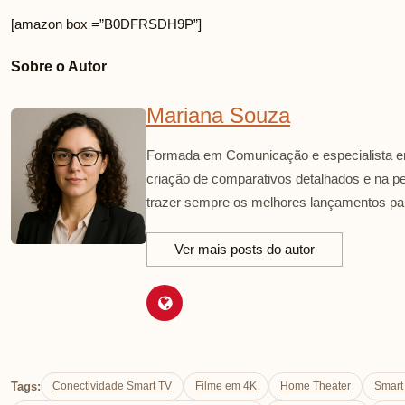
[amazon box =”B0DFRSDH9P”]
Sobre o Autor
Mariana Souza
Formada em Comunicação e especialista em
criação de comparativos detalhados e na p
trazer sempre os melhores lançamentos par
Ver mais posts do autor
Tags:
Conectividade Smart TV
Filme em 4K
Home Theater
Smart