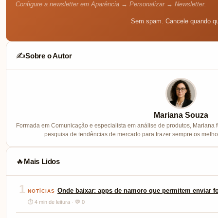
Configure a newsletter em Aparência → Personalizar → Newsletter.
Sem spam. Cancele quando qu
Sobre o Autor
✍️
Mariana Souza
Formada em Comunicação e especialista em análise de produtos, Mariana f
pesquisa de tendências de mercado para trazer sempre os melhor
Mais Lidos
🔥
1
Onde baixar: apps de namoro que permitem enviar fo
NOTÍCIAS
⏱ 4 min de leitura · 💬 0