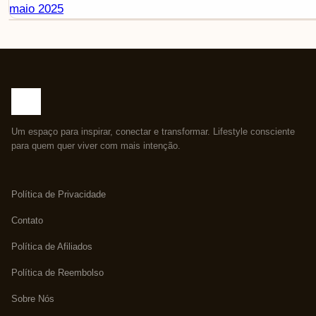
maio 2025
Um espaço para inspirar, conectar e transformar. Lifestyle consciente
para quem quer viver com mais intenção.
Política de Privacidade
Contato
Política de Afiliados
Política de Reembolso
Sobre Nós