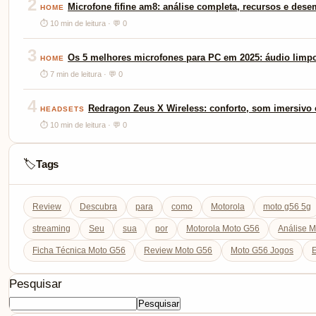
2
Microfone fifine am8: análise completa, recursos e des
HOME
⏱ 10 min de leitura · 💬 0
3
Os 5 melhores microfones para PC em 2025: áudio limp
HOME
⏱ 7 min de leitura · 💬 0
4
Redragon Zeus X Wireless: conforto, som imersivo e
HEADSETS
⏱ 10 min de leitura · 💬 0
Tags
🏷️
Review
Descubra
para
como
Motorola
moto g56 5g
streaming
Seu
sua
por
Motorola Moto G56
Análise 
Ficha Técnica Moto G56
Review Moto G56
Moto G56 Jogos
E
Pesquisar
Pesquisar