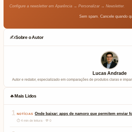
Configure a newsletter em Aparência → Personalizar → Newsletter.
Sem spam. Cancele quando qu
Sobre o Autor
✍️
Lucas Andrade
Autor e redator, especializado em comparações de produtos claras e imparc
Mais Lidos
🔥
1
Onde baixar: apps de namoro que permitem enviar fo
NOTÍCIAS
⏱ 4 min de leitura · 💬 0