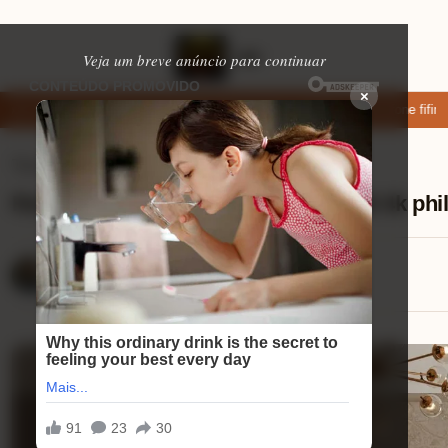
Veja um breve anúncio para continuar
×
xar: apps de namoro que permitem enviar fotos e vídeos
Microfone fifine
Tvs Smart
⏱ 10 min de leitura
Recursos inteligentes da smart tv 50 4k phi
Lucas Andrade
18/08/2025