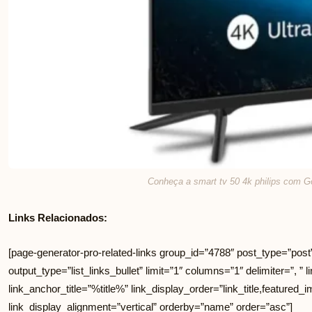
Conheça a smart tv 50 4k philips com G
Links Relacionados:
[page-generator-pro-related-links group_id=”4788″ post_type=”post
output_type=”list_links_bullet” limit=”1″ columns=”1″ delimiter=”, ” li
link_anchor_title=”%title%” link_display_order=”link_title,featured_i
link_display_alignment=”vertical” orderby=”name” order=”asc”]