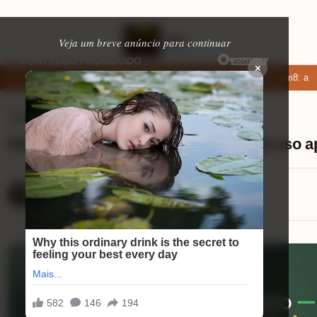
Veja um breve anúncio para continuar
×
 de namoro que permitem enviar fotos e vídeos
Microfone fifine am8: aná
Smartwatchs
⏱ 9 min de leitura
Redmi Watch 5 Active experiência de uso 
Lucas Andrade
12/08/2025