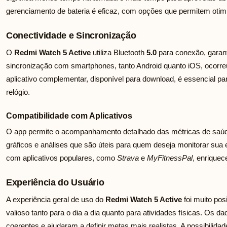
gerenciamento de bateria é eficaz, com opções que permitem otimiza
Conectividade e Sincronização
O
Redmi Watch 5 Active
utiliza Bluetooth
5.0
para conexão, garant
sincronização com smartphones, tanto Android quanto iOS, ocorr
aplicativo complementar, disponível para download, é essencial pa
relógio.
Compatibilidade com Aplicativos
O app permite o acompanhamento detalhado das métricas de saúd
gráficos e análises que são úteis para quem deseja monitorar sua 
com aplicativos populares, como
Strava
e
MyFitnessPal
, enriquec
Experiência do Usuário
A experiência geral de uso do
Redmi Watch 5 Active
foi muito pos
valioso tanto para o dia a dia quanto para atividades físicas. Os d
coerentes e ajudaram a definir metas mais realistas. A possibilid