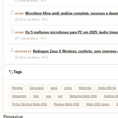
⏱ 4 min de leitura · 💬 0
2
Microfone fifine am8: análise completa, recursos e des
HOME
⏱ 10 min de leitura · 💬 0
3
Os 5 melhores microfones para PC em 2025: áudio limp
HOME
⏱ 7 min de leitura · 💬 0
4
Redragon Zeus X Wireless: conforto, som imersivo e
HEADSETS
⏱ 10 min de leitura · 💬 0
Tags
🏷️
Review
Descubra
para
como
Motorola
moto g56 5g
streaming
Seu
sua
por
Motorola Moto G56
Análise 
Ficha Técnica Moto G56
Review Moto G56
Moto G56 Jogos
E
Pesquisar