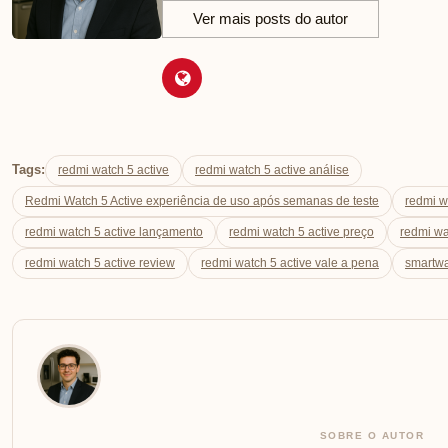
Ver mais posts do autor
Tags:
redmi watch 5 active
redmi watch 5 active análise
Redmi Watch 5 Active experiência de uso após semanas de teste
redmi wa
redmi watch 5 active lançamento
redmi watch 5 active preço
redmi wa
redmi watch 5 active review
redmi watch 5 active vale a pena
smartwa
SOBRE O AUTOR