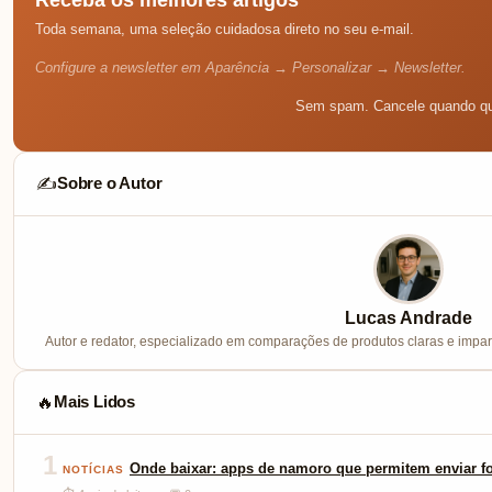
Toda semana, uma seleção cuidadosa direto no seu e-mail.
Configure a newsletter em Aparência → Personalizar → Newsletter.
Sem spam. Cancele quando qu
Sobre o Autor
✍️
Lucas Andrade
Autor e redator, especializado em comparações de produtos claras e imparc
Mais Lidos
🔥
1
Onde baixar: apps de namoro que permitem enviar fo
NOTÍCIAS