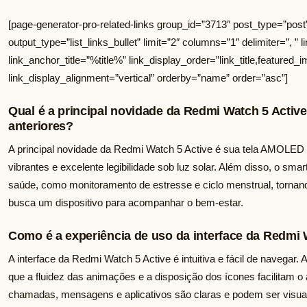
[page-generator-pro-related-links group_id=”3713″ post_type=”post
output_type=”list_links_bullet” limit=”2″ columns=”1″ delimiter=”, ” li
link_anchor_title=”%title%” link_display_order=”link_title,featured_i
link_display_alignment=”vertical” orderby=”name” order=”asc”]
Qual é a principal novidade da Redmi Watch 5 Act
anteriores?
A principal novidade da Redmi Watch 5 Active é sua tela AMOLED d
vibrantes e excelente legibilidade sob luz solar. Além disso, o s
saúde, como monitoramento de estresse e ciclo menstrual, torna
busca um dispositivo para acompanhar o bem-estar.
Como é a experiência de uso da interface da Redmi 
A interface da Redmi Watch 5 Active é intuitiva e fácil de navegar
que a fluidez das animações e a disposição dos ícones facilitam o
chamadas, mensagens e aplicativos são claras e podem ser visua