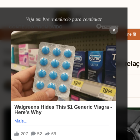
Veja um breve anúncio para continuar
×
ixar: apps de namoro que permitem enviar fotos e vídeos
Microfone fifin
Smartwatchs
⏱ 9 min de leitura
Redmi Watch 5 Active o que muda em relaçã
Lucas Andrade
12/08/2025