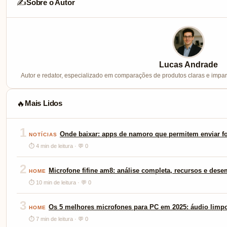
Sobre o Autor
✍️
Lucas Andrade
Autor e redator, especializado em comparações de produtos claras e imparc
Mais Lidos
🔥
1
Onde baixar: apps de namoro que permitem enviar fo
NOTÍCIAS
⏱ 4 min de leitura · 💬 0
2
Microfone fifine am8: análise completa, recursos e des
HOME
⏱ 10 min de leitura · 💬 0
3
Os 5 melhores microfones para PC em 2025: áudio limp
HOME
⏱ 7 min de leitura · 💬 0