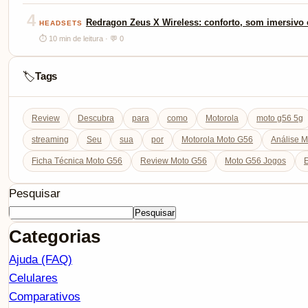
4
Redragon Zeus X Wireless: conforto, som imersivo e
HEADSETS
⏱ 10 min de leitura · 💬 0
Tags
🏷️
Review
Descubra
para
como
Motorola
moto g56 5g
streaming
Seu
sua
por
Motorola Moto G56
Análise 
Ficha Técnica Moto G56
Review Moto G56
Moto G56 Jogos
E
Pesquisar
Pesquisar
Categorias
Ajuda (FAQ)
Celulares
Comparativos