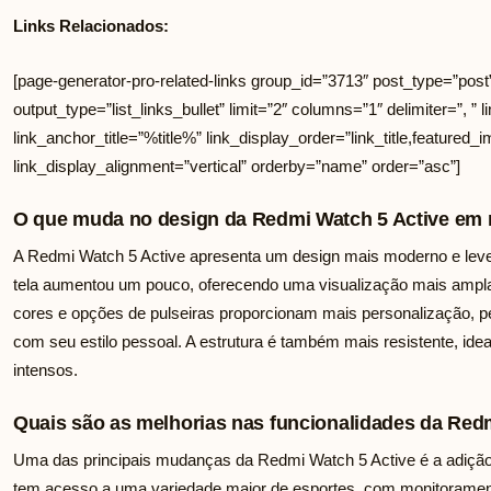
Links Relacionados:
[page-generator-pro-related-links group_id=”3713″ post_type=”post
output_type=”list_links_bullet” limit=”2″ columns=”1″ delimiter=”, ” li
link_anchor_title=”%title%” link_display_order=”link_title,featured_i
link_display_alignment=”vertical” orderby=”name” order=”asc”]
O que muda no design da Redmi Watch 5 Active em r
A Redmi Watch 5 Active apresenta um design mais moderno e lev
tela aumentou um pouco, oferecendo uma visualização mais ampla
cores e opções de pulseiras proporcionam mais personalização, 
com seu estilo pessoal. A estrutura é também mais resistente, ideal 
intensos.
Quais são as melhorias nas funcionalidades da Red
Uma das principais mudanças da Redmi Watch 5 Active é a adição
tem acesso a uma variedade maior de esportes, com monitorament