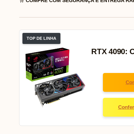
🛒
COMPRE COM SEGURANÇA E ENTREGA RÁP
TOP DE LINHA
RTX 4090: 
Con
Confer