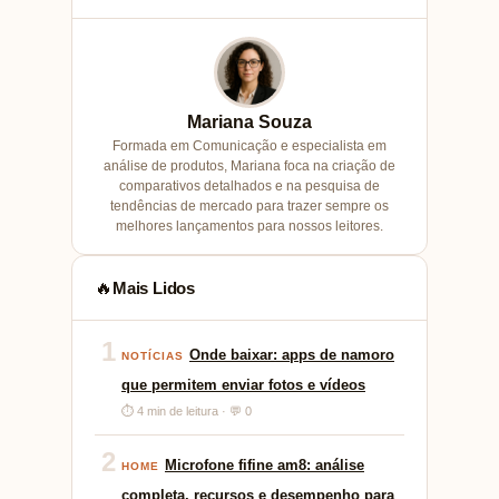
Mariana Souza
Formada em Comunicação e especialista em
análise de produtos, Mariana foca na criação de
comparativos detalhados e na pesquisa de
tendências de mercado para trazer sempre os
melhores lançamentos para nossos leitores.
Mais Lidos
🔥
1
Onde baixar: apps de namoro
NOTÍCIAS
que permitem enviar fotos e vídeos
⏱ 4 min de leitura · 💬 0
2
Microfone fifine am8: análise
HOME
completa, recursos e desempenho para