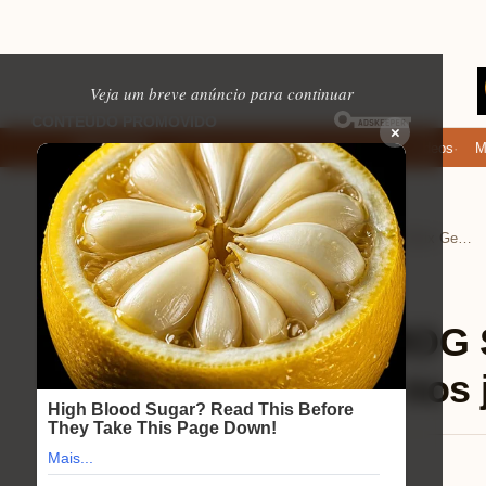
Veja um breve anúncio para continuar
×
Onde baixar: apps de namoro que permitem enviar fotos e vídeos
Micro
EM ALTA
Home
Eletrônicos
›
›
Review da ASUS ROG Strix GeForce RTX 4090: A revolução nos jogos?
Eletrônicos
⏱ 11 min de leitura
Review da ASUS ROG S
4090: A revolução nos
Mariana Souza