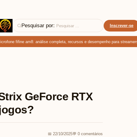
Pesquisar por:
Inscrever-se
fone fifine am8: análise completa, recursos e desempenho para streamers e 
trix GeForce RTX
 jogos?
📅 22/10/2025
💬 0 comentários