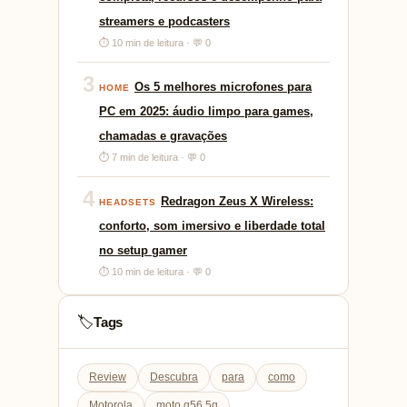
streamers e podcasters
⏱ 10 min de leitura · 💬 0
3
Os 5 melhores microfones para
HOME
PC em 2025: áudio limpo para games,
chamadas e gravações
⏱ 7 min de leitura · 💬 0
4
Redragon Zeus X Wireless:
HEADSETS
conforto, som imersivo e liberdade total
no setup gamer
⏱ 10 min de leitura · 💬 0
Tags
🏷️
Review
Descubra
para
como
Motorola
moto g56 5g