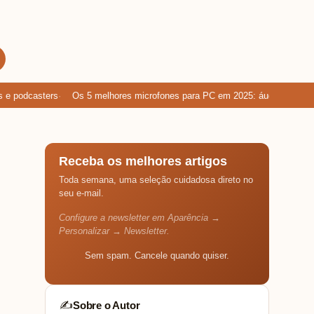
podcasters
Os 5 melhores microfones para PC em 2025: áudio limpo para
Receba os melhores artigos
Toda semana, uma seleção cuidadosa direto no
seu e-mail.
Configure a newsletter em Aparência →
Personalizar → Newsletter.
Sem spam. Cancele quando quiser.
Sobre o Autor
✍️