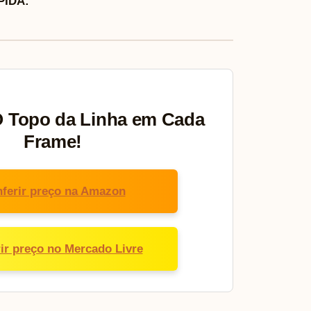
IDA:
O Topo da Linha em Cada
Frame!
ferir preço na Amazon
ir preço no Mercado Livre