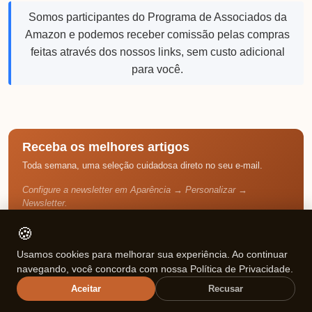
Somos participantes do Programa de Associados da
Amazon e podemos receber comissão pelas compras
feitas através dos nossos links, sem custo adicional
para você.
Receba os melhores artigos
Toda semana, uma seleção cuidadosa direto no seu e-mail.
Configure a newsletter em Aparência → Personalizar →
Newsletter.
Sem spam. Cancele quando quiser.
🍪
Usamos cookies para melhorar sua experiência. Ao continuar
navegando, você concorda com nossa Política de Privacidade.
Sobre o Autor
✍️
Aceitar
Recusar