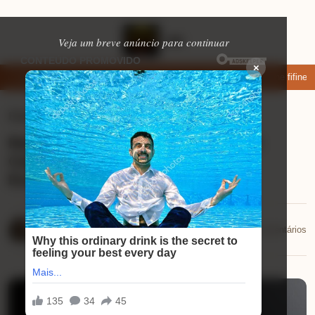
Veja um breve anúncio para continuar
×
r: apps de namoro que permitem enviar fotos e vídeos
Microfone fifine a
Eletrônicos
⏱ 8 min de leitura
Review da Tomada Inteligente Wi-Fi:
Como Automatizar Sua Casa e
Economizar
Mariana Souza
📅 22/12/2025
💬 0 comentários
22/12/2025