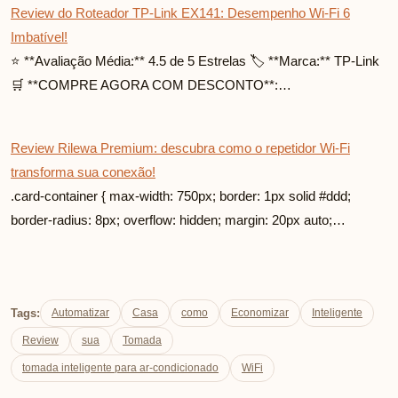
Review do Roteador TP-Link EX141: Desempenho Wi-Fi 6
Imbatível!
⭐ **Avaliação Média:** 4.5 de 5 Estrelas 🏷️ **Marca:** TP-Link
🛒 **COMPRE AGORA COM DESCONTO**:…
Review Rilewa Premium: descubra como o repetidor Wi-Fi
transforma sua conexão!
.card-container { max-width: 750px; border: 1px solid #ddd;
border-radius: 8px; overflow: hidden; margin: 20px auto;…
Tags:
Automatizar
Casa
como
Economizar
Inteligente
Review
sua
Tomada
tomada inteligente para ar-condicionado
WiFi