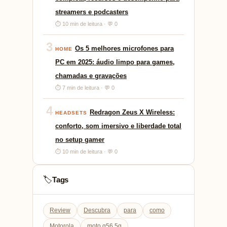
streamers e podcasters
⏱ 10 min de leitura · 💬 0
3
Os 5 melhores microfones para
HOME
PC em 2025: áudio limpo para games,
chamadas e gravações
⏱ 7 min de leitura · 💬 0
4
Redragon Zeus X Wireless:
HEADSETS
conforto, som imersivo e liberdade total
no setup gamer
⏱ 10 min de leitura · 💬 0
Tags
🏷️
Review
Descubra
para
como
Motorola
moto g56 5g