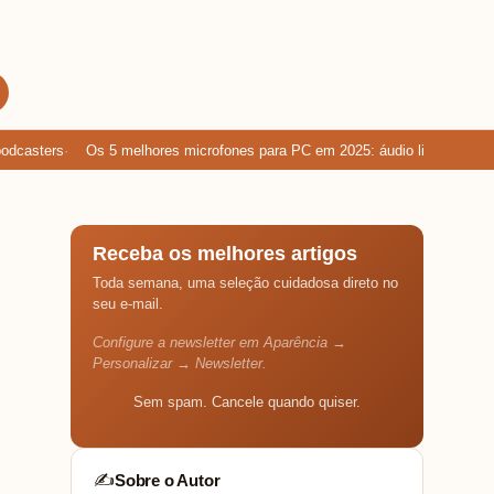
asters
Os 5 melhores microfones para PC em 2025: áudio limpo para ga
Receba os melhores artigos
Toda semana, uma seleção cuidadosa direto no
seu e-mail.
Configure a newsletter em Aparência →
Personalizar → Newsletter.
Sem spam. Cancele quando quiser.
Sobre o Autor
✍️