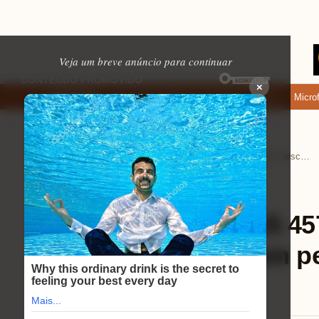
Veja um breve anúncio para continuar
×
nde baixar: apps de namoro que permitem enviar fotos e vídeos
Microfone
EM ALTA
Home
Eletrônicos
›
›
Review Intel Core i5 4570: descubra como turbinar seu PC com performance e agilidade
Eletrônicos
⏱ 9 min de leitura
Review Intel Core i5 4
turbinar seu PC com p
agilidade