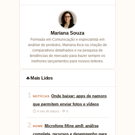
Mariana Souza
Formada em Comunicação e especialista em
análise de produtos, Mariana foca na criação de
comparativos detalhados e na pesquisa de
tendências de mercado para trazer sempre os
melhores lançamentos para nossos leitores.
Mais Lidos
🔥
1
Onde baixar: apps de namoro
NOTÍCIAS
que permitem enviar fotos e vídeos
⏱ 4 min de leitura · 💬 0
2
Microfone fifine am8: análise
HOME
completa, recursos e desempenho para