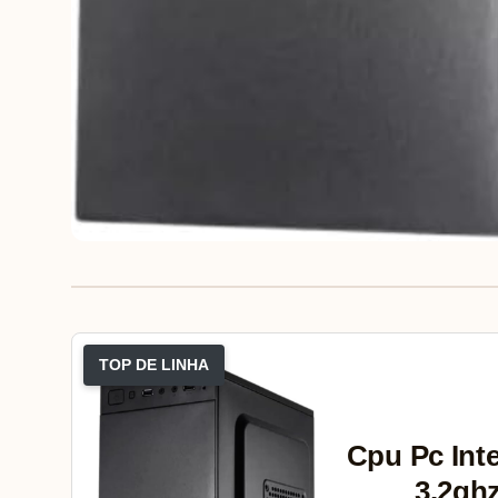
TOP DE LINHA
Cpu Pc Inte
3.2gh