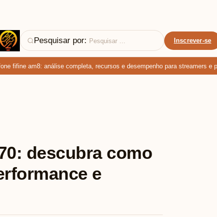
Pesquisar por:
Inscrever-se
 fifine am8: análise completa, recursos e desempenho para streamers e podc
570: descubra como
erformance e