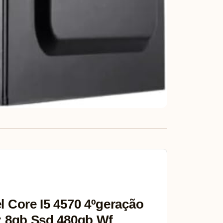
l Core I5 4570 4ºgeração
z 8gb Ssd 480gb Wf