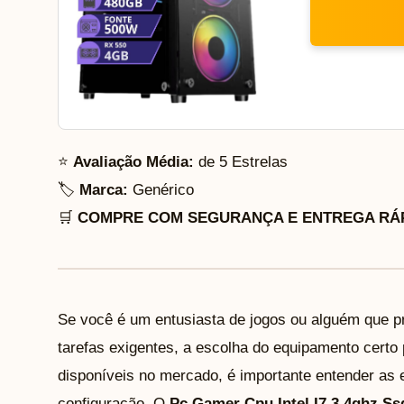
⭐
Avaliação Média:
de 5 Estrelas
🏷️
Marca:
Genérico
🛒
COMPRE COM SEGURANÇA E ENTREGA RÁP
Se você é um entusiasta de jogos ou alguém que p
tarefas exigentes, a escolha do equipamento certo
disponíveis no mercado, é importante entender as
configuração. O
Pc Gamer Cpu Intel I7 3.4ghz S