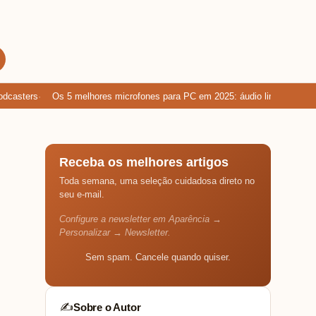
sters
Os 5 melhores microfones para PC em 2025: áudio limpo para gam
Receba os melhores artigos
Toda semana, uma seleção cuidadosa direto no
seu e-mail.
Configure a newsletter em Aparência →
Personalizar → Newsletter.
Sem spam. Cancele quando quiser.
Sobre o Autor
✍️