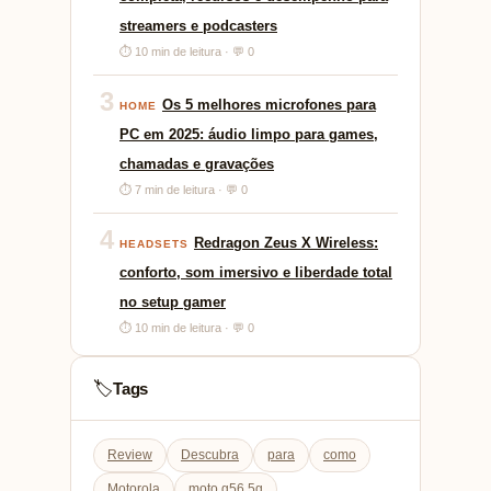
streamers e podcasters
⏱ 10 min de leitura · 💬 0
3
Os 5 melhores microfones para
HOME
PC em 2025: áudio limpo para games,
chamadas e gravações
⏱ 7 min de leitura · 💬 0
4
Redragon Zeus X Wireless:
HEADSETS
conforto, som imersivo e liberdade total
no setup gamer
⏱ 10 min de leitura · 💬 0
Tags
🏷️
Review
Descubra
para
como
Motorola
moto g56 5g