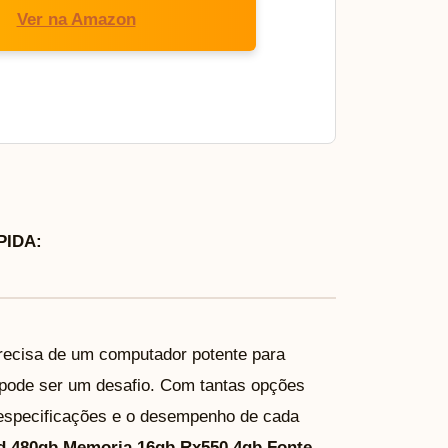
Ver na Amazon
IDA:
recisa de um computador potente para
 pode ser um desafio. Com tantas opções
 especificações e o desempenho de cada
sd 480gb Memoria 16gb Rx550 4gb Fonte