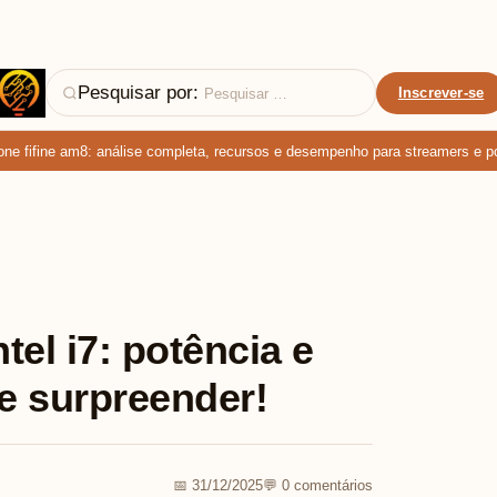
Pesquisar por:
Inscrever-se
fifine am8: análise completa, recursos e desempenho para streamers e podca
el i7: potência e
e surpreender!
📅 31/12/2025
💬 0 comentários