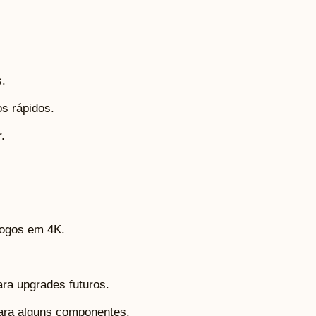
.
s rápidos.
.
 jogos em 4K.
.
ara upgrades futuros.
para alguns componentes.