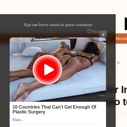
Veja um breve anúncio para continuar
×
de baixar: apps de namoro que permitem enviar fotos e vídeos
Microfone 
EM ALTA
Home
Eletrônicos
›
›
Review do PC Gamer Intel i7: potência e desempenho que vão te surpreender!
Eletrônicos
⏱ 8 min de leitura
Review do PC Gamer Int
desempenho que vão t
Mariana Souza