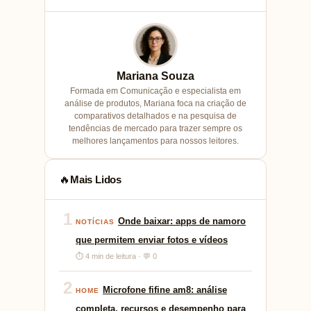
Mariana Souza
Formada em Comunicação e especialista em
análise de produtos, Mariana foca na criação de
comparativos detalhados e na pesquisa de
tendências de mercado para trazer sempre os
melhores lançamentos para nossos leitores.
Mais Lidos
🔥
1
Onde baixar: apps de namoro
NOTÍCIAS
que permitem enviar fotos e vídeos
⏱ 4 min de leitura · 💬 0
2
Microfone fifine am8: análise
HOME
completa, recursos e desempenho para