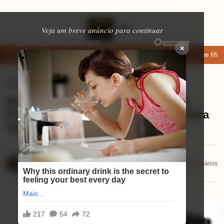
Veja um breve anúncio para continuar
×
xar: apps de namoro que permitem enviar fotos e vídeos
Microfone fifine
Eletrônicos
⏱ 8 min de leitura
Review Mini Desktop Intel Core i7: O
Poder Compacto Que Você Precisa Para
Tudo!
Mariana Souza
📅 24/12/2025
💬 0 comentários
24/12/2025