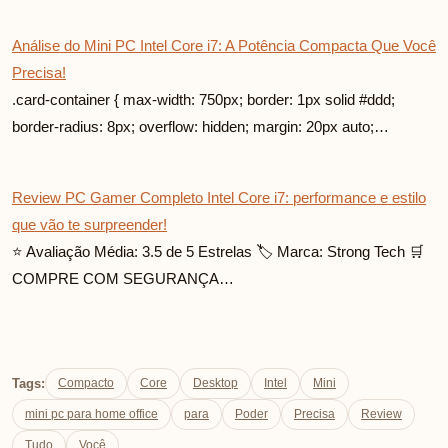
Análise do Mini PC Intel Core i7: A Potência Compacta Que Você
Precisa!
.card-container { max-width: 750px; border: 1px solid #ddd;
border-radius: 8px; overflow: hidden; margin: 20px auto;…
Review PC Gamer Completo Intel Core i7: performance e estilo
que vão te surpreender!
⭐ Avaliação Média: 3.5 de 5 Estrelas 🏷️ Marca: Strong Tech 🛒
COMPRE COM SEGURANÇA…
Tags:
Compacto
Core
Desktop
Intel
Mini
mini pc para home office
para
Poder
Precisa
Review
Tudo
Você