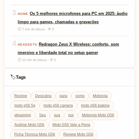
3
Os 5 melhores microfones para PC em 2025: áudio
HOME
limpo para games, chamadas e gravações
⏱ 7 min de leitura · 💬 0
4
Redragon Zeus X Wireless: conforto, som
HEADSETS
imersivo e liberdade total no setup gamer
⏱ 10 min de leitura · 💬 0
Tags
🏷️
Review
Descubra
para
como
Motorola
moto g56 5g
moto g56 camera
moto g56 bateria
streaming
Seu
sua
por
Motorola Moto G56
Análise Moto G56
Moto G56 Vale a Pena
Ficha Técnica Moto G56
Review Moto G56