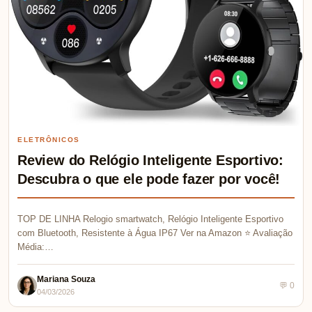
ELETRÔNICOS
Review do Relógio Inteligente Esportivo:
Descubra o que ele pode fazer por você!
TOP DE LINHA Relogio smartwatch, Relógio Inteligente Esportivo
com Bluetooth, Resistente à Água IP67 Ver na Amazon ⭐ Avaliação
Média:…
Mariana Souza
💬 0
04/03/2026