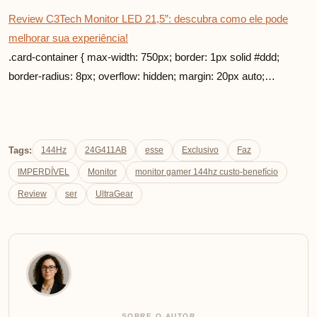
Review C3Tech Monitor LED 21,5”: descubra como ele pode
melhorar sua experiência!
.card-container { max-width: 750px; border: 1px solid #ddd;
border-radius: 8px; overflow: hidden; margin: 20px auto;…
Tags:
144Hz
24G411AB
esse
Exclusivo
Faz
IMPERDÍVEL
Monitor
monitor gamer 144hz custo-benefício
Review
ser
UltraGear
SOBRE O AUTOR