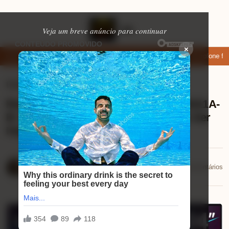
Veja um breve anúncio para continuar
×
ixar: apps de namoro que permitem enviar fotos e vídeos
Microfone fifi
Eletrônicos
⏱ 1 min de leitura
Review Monitor LG UltraGear™ 24G411A-
B: O Que Faz Esse 144Hz Exclusivo Ser
Imperdível?
Mariana Souza
📅 25/12/2025
💬 0 comentários
25/12/2025