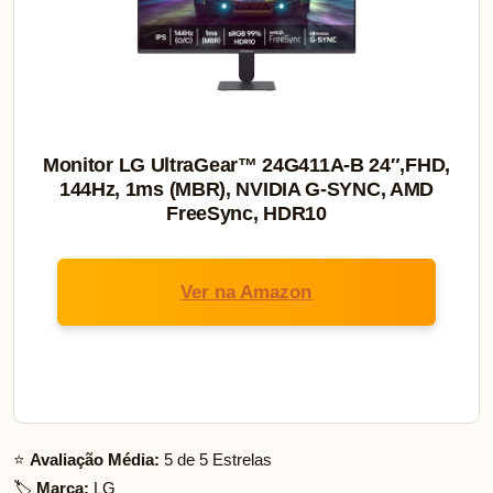
Monitor LG UltraGear™ 24G411A-B 24″,FHD,
144Hz, 1ms (MBR), NVIDIA G-SYNC, AMD
FreeSync, HDR10
Ver na Amazon
⭐
Avaliação Média:
5 de 5 Estrelas
🏷️
Marca:
LG