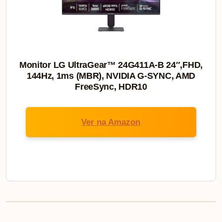
Monitor LG UltraGear™ 24G411A-B 24″,FHD,
144Hz, 1ms (MBR), NVIDIA G-SYNC, AMD
FreeSync, HDR10
Ver na Amazon