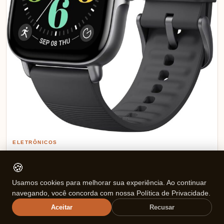
ELETRÔNICOS
Review Amazfit GTS 4 Mini: Descubra Por
🍪
Que Este Smartwatch É Imperdível!
Usamos cookies para melhorar sua experiência. Ao continuar
navegando, você concorda com nossa Política de Privacidade.
TOP DE LINHA Relógio Amazfit Gts 4 Mini New Smartwatch Com
Aceitar
Recusar
Alexa Original 1.75 (Black) Ver na Amazon ⭐ Avaliação…