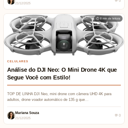
💬 0
21/12/2025
⏱ 8 min de leitura
CELULARES
Análise do DJI Neo: O Mini Drone 4K que
Segue Você com Estilo!
TOP DE LINHA DJI Neo, mini drone com câmera UHD 4K para
adultos, drone voador automático de 135 g que…
Mariana Souza
💬 0
21/12/2025