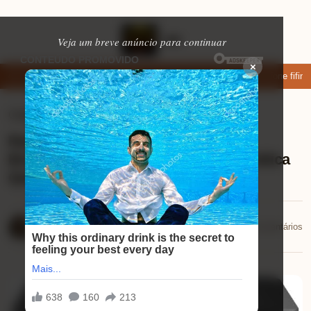
Veja um breve anúncio para continuar
×
xar: apps de namoro que permitem enviar fotos e vídeos
Microfone fifine
Celulares
⏱ 8 min de leitura
Review Multifuncional Laser Mono
Brother DCP-L1632W: A Solução Prática
Que Você Precisa!
Mariana Souza
📅 16/11/2025
💬 0 comentários
16/11/2025