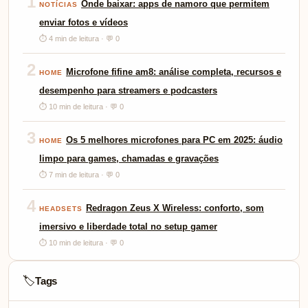
1
Onde baixar: apps de namoro que permitem
NOTÍCIAS
enviar fotos e vídeos
⏱ 4 min de leitura · 💬 0
2
Microfone fifine am8: análise completa, recursos e
HOME
desempenho para streamers e podcasters
⏱ 10 min de leitura · 💬 0
3
Os 5 melhores microfones para PC em 2025: áudio
HOME
limpo para games, chamadas e gravações
⏱ 7 min de leitura · 💬 0
4
Redragon Zeus X Wireless: conforto, som
HEADSETS
imersivo e liberdade total no setup gamer
⏱ 10 min de leitura · 💬 0
Tags
🏷️