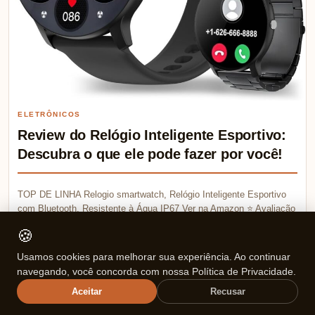
ELETRÔNICOS
Review do Relógio Inteligente Esportivo:
Descubra o que ele pode fazer por você!
TOP DE LINHA Relogio smartwatch, Relógio Inteligente Esportivo
com Bluetooth, Resistente à Água IP67 Ver na Amazon ⭐ Avaliação
Média:…
🍪
Mariana Souza
Usamos cookies para melhorar sua experiência. Ao continuar
💬 0
04/03/2026
navegando, você concorda com nossa Política de Privacidade.
Aceitar
Recusar