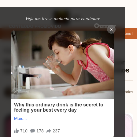
Veja um breve anúncio para continuar
×
aixar: apps de namoro que permitem enviar fotos e vídeos
Microfone fifi
Eletrônicos
⏱ 9 min de leitura
Review OPPO A5 Pro 5G: descubra por
que ele é o smartphone dos seus sonhos
Mariana Souza
📅 05/01/2026
💬 0 comentários
05/01/2026