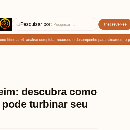
Pesquisar por:
Inscrever-se
fifine am8: análise completa, recursos e desempenho para streamers e podc
eim: descubra como
 pode turbinar seu