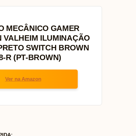
O MECÂNICO GAMER
 VALHEIM ILUMINAÇÃO
PRETO SWITCH BROWN
8-R (PT-BROWN)
Ver na Amazon
IDA: