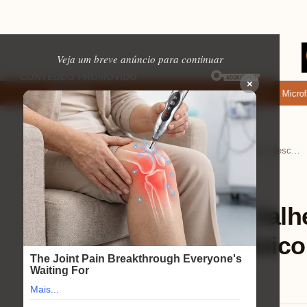
Veja um breve anúncio para continuar
×
de baixar: apps de namoro que permitem enviar fotos e vídeos
Microfone 
EM ALTA
Home
Eletrônicos
›
›
Review Redragon Valheim: descubra como esse teclado mecânico pode turbinar seu jogo!
Eletrônicos
⏱ 9 min de leitura
Review Redragon Valh
esse teclado mecânico
jogo!