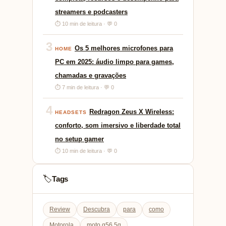
streamers e podcasters
⏱ 10 min de leitura · 💬 0
3
Os 5 melhores microfones para
HOME
PC em 2025: áudio limpo para games,
chamadas e gravações
⏱ 7 min de leitura · 💬 0
4
Redragon Zeus X Wireless:
HEADSETS
conforto, som imersivo e liberdade total
no setup gamer
⏱ 10 min de leitura · 💬 0
Tags
🏷️
Review
Descubra
para
como
Motorola
moto g56 5g