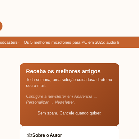
asters
Os 5 melhores microfones para PC em 2025: áudio limpo para gam
Receba os melhores artigos
Toda semana, uma seleção cuidadosa direto no
seu e-mail.
Configure a newsletter em Aparência →
Personalizar → Newsletter.
Sem spam. Cancele quando quiser.
Sobre o Autor
✍️