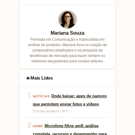
Mariana Souza
Formada em Comunicação e especialista em
análise de produtos, Mariana foca na criação de
comparativos detalhados e na pesquisa de
tendências de mercado para trazer sempre os
melhores lançamentos para nossos leitores.
Mais Lidos
🔥
1
Onde baixar: apps de namoro
NOTÍCIAS
que permitem enviar fotos e vídeos
⏱ 4 min de leitura · 💬 0
2
Microfone fifine am8: análise
HOME
completa, recursos e desempenho para