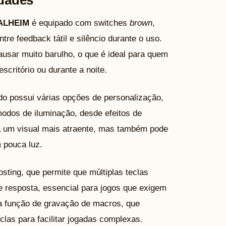
idades
ALHEIM
é equipado com switches
brown
,
re feedback tátil e silêncio durante o uso.
causar muito barulho, o que é ideal para quem
critório ou durante a noite.
do possui várias opções de personalização,
modos de iluminação, desde efeitos de
na um visual mais atraente, mas também pode
 pouca luz.
osting, que permite que múltiplas teclas
 resposta, essencial para jogos que exigem
é a função de gravação de macros, que
las para facilitar jogadas complexas.