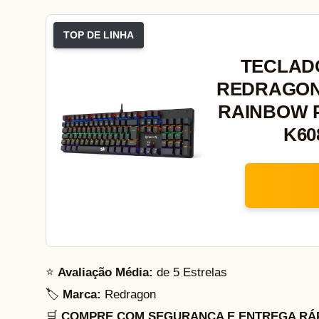
TOP DE LINHA
TECLAD
REDRAGON
RAINBOW 
K60
⭐
Avaliação Média:
de 5 Estrelas
🏷️
Marca:
Redragon
🛒
COMPRE COM SEGURANÇA E ENTREGA RÁP