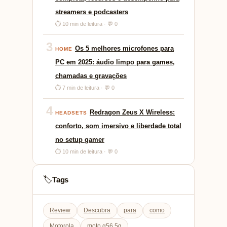
streamers e podcasters
⏱ 10 min de leitura · 💬 0
3
Os 5 melhores microfones para
HOME
PC em 2025: áudio limpo para games,
chamadas e gravações
⏱ 7 min de leitura · 💬 0
4
Redragon Zeus X Wireless:
HEADSETS
conforto, som imersivo e liberdade total
no setup gamer
⏱ 10 min de leitura · 💬 0
Tags
🏷️
Review
Descubra
para
como
Motorola
moto g56 5g