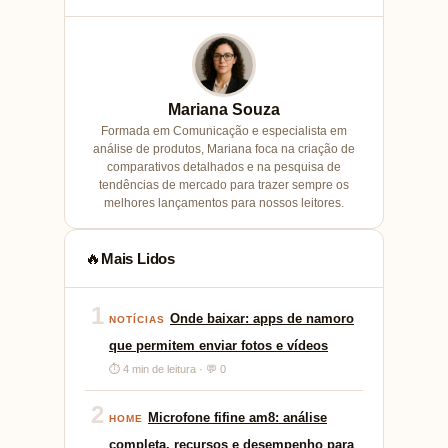
Mariana Souza
Formada em Comunicação e especialista em
análise de produtos, Mariana foca na criação de
comparativos detalhados e na pesquisa de
tendências de mercado para trazer sempre os
melhores lançamentos para nossos leitores.
Mais Lidos
🔥
1
Onde baixar: apps de namoro
NOTÍCIAS
que permitem enviar fotos e vídeos
⏱ 4 min de leitura · 💬 0
2
Microfone fifine am8: análise
HOME
completa, recursos e desempenho para