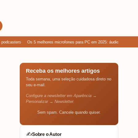
dcasters
Os 5 melhores microfones para PC em 2025: áudio limpo para g
Receba os melhores artigos
Toda semana, uma seleção cuidadosa direto no
seu e-mail.
Configure a newsletter em Aparência →
Personalizar → Newsletter.
Sem spam. Cancele quando quiser.
Sobre o Autor
✍️