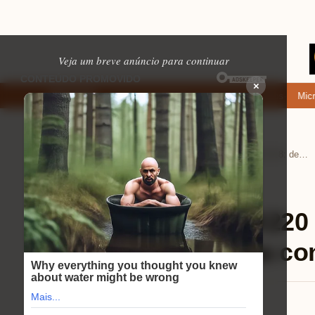
Veja um breve anúncio para continuar
×
Onde baixar: apps de namoro que permitem enviar fotos e vídeos
Microfo
EM ALTA
Home
Eletrônicos
›
›
Review TP-Link EX220 V2.8: descubra como melhorar sua conexão Wi-Fi 6!
Eletrônicos
⏱ 8 min de leitura
Review TP-Link EX220 
como melhorar sua con
Mariana Souza