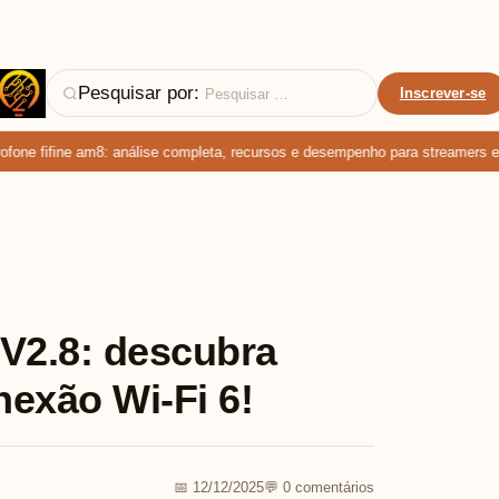
Pesquisar por:
Inscrever-se
ne fifine am8: análise completa, recursos e desempenho para streamers e po
V2.8: descubra
exão Wi-Fi 6!
📅 12/12/2025
💬 0 comentários