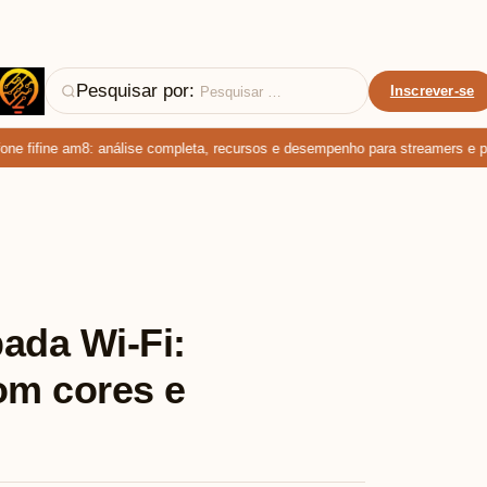
Pesquisar por:
Inscrever-se
 fifine am8: análise completa, recursos e desempenho para streamers e podc
ada Wi-Fi:
om cores e