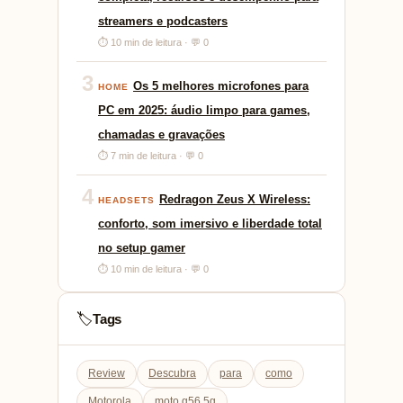
streamers e podcasters
⏱ 10 min de leitura · 💬 0
3
Os 5 melhores microfones para
HOME
PC em 2025: áudio limpo para games,
chamadas e gravações
⏱ 7 min de leitura · 💬 0
4
Redragon Zeus X Wireless:
HEADSETS
conforto, som imersivo e liberdade total
no setup gamer
⏱ 10 min de leitura · 💬 0
Tags
🏷️
Review
Descubra
para
como
Motorola
moto g56 5g