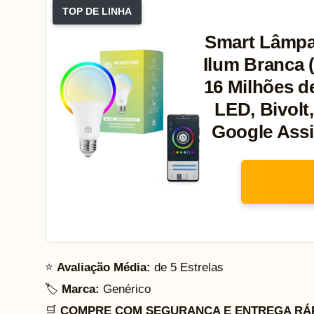
TOP DE LINHA
Smart Lâmpad
Ilum Branca 
16 Milhões d
LED, Bivolt
Google Assi
⭐
Avaliação Média:
de 5 Estrelas
🏷️
Marca:
Genérico
🛒
COMPRE COM SEGURANÇA E ENTREGA RÁP