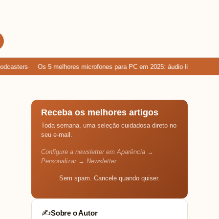
asters
Os 5 melhores microfones para PC em 2025: áudio limpo para ga
Receba os melhores artigos
Toda semana, uma seleção cuidadosa direto no
seu e-mail.
Configure a newsletter em Aparência →
Personalizar → Newsletter.
Sem spam. Cancele quando quiser.
Sobre o Autor
✍️