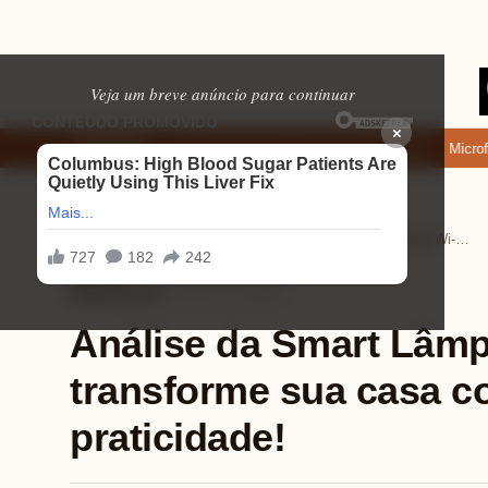
Veja um breve anúncio para continuar
×
nde baixar: apps de namoro que permitem enviar fotos e vídeos
Microfone
EM ALTA
Home
Eletrônicos
›
›
Análise da Smart Lâmpada Wi-Fi: transforme sua casa com cores e praticidade!
Eletrônicos
⏱ 9 min de leitura
Análise da Smart Lâmp
transforme sua casa c
praticidade!