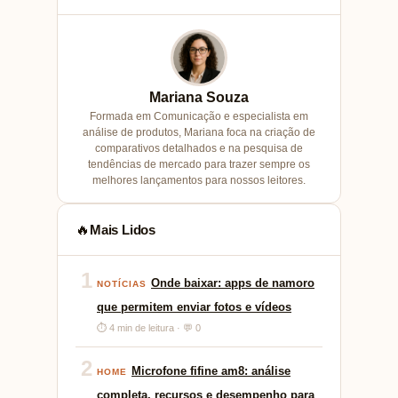
Mariana Souza
Formada em Comunicação e especialista em
análise de produtos, Mariana foca na criação de
comparativos detalhados e na pesquisa de
tendências de mercado para trazer sempre os
melhores lançamentos para nossos leitores.
Mais Lidos
🔥
1
Onde baixar: apps de namoro
NOTÍCIAS
que permitem enviar fotos e vídeos
⏱ 4 min de leitura · 💬 0
2
Microfone fifine am8: análise
HOME
completa, recursos e desempenho para