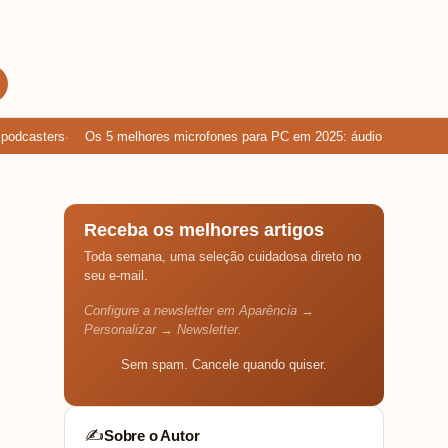
casters
Os 5 melhores microfones para PC em 2025: áudio limpo para g
Receba os melhores artigos
Toda semana, uma seleção cuidadosa direto no
seu e-mail.
Configure a newsletter em Aparência →
Personalizar → Newsletter.
Sem spam. Cancele quando quiser.
Sobre o Autor
✍️