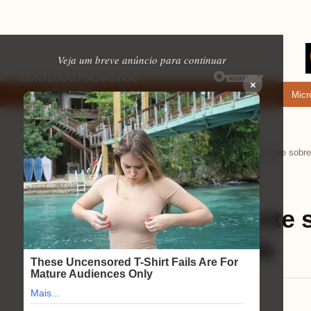
Veja um breve anúncio para continuar
×
Onde baixar: apps de namoro que permitem enviar fotos e vídeos
Microfon
EM ALTA
Home
Ferramentas úteis
›
›
Ferramentas úteis
⏱ 12 min de leitura
Seu Seguro é a Ponte 
Turbulentas da Vida
Mariana Souza