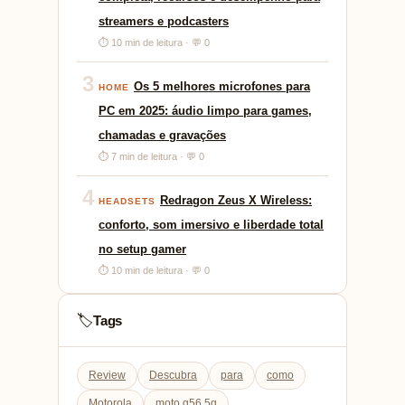
streamers e podcasters
⏱ 10 min de leitura · 💬 0
3
Os 5 melhores microfones para
HOME
PC em 2025: áudio limpo para games,
chamadas e gravações
⏱ 7 min de leitura · 💬 0
4
Redragon Zeus X Wireless:
HEADSETS
conforto, som imersivo e liberdade total
no setup gamer
⏱ 10 min de leitura · 💬 0
Tags
🏷️
Review
Descubra
para
como
Motorola
moto g56 5g