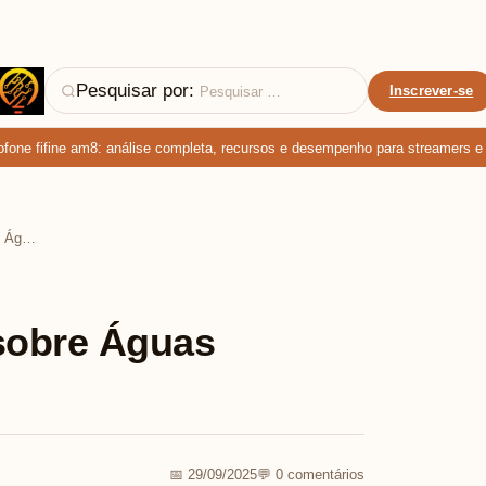
Pesquisar por:
Inscrever-se
e fifine am8: análise completa, recursos e desempenho para streamers e pod
Seu Seguro é a Ponte sobre Águas Turbulentas da Vida
sobre Águas
📅 29/09/2025
💬 0 comentários