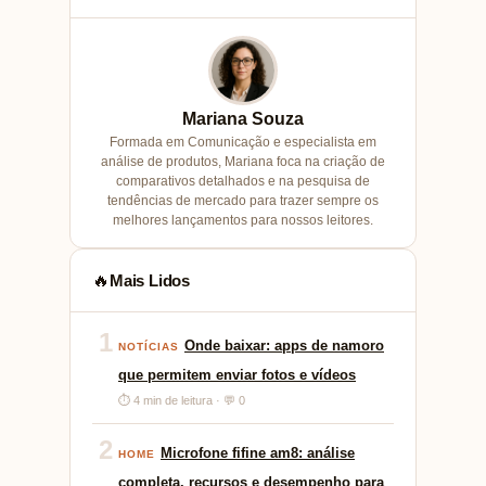
Mariana Souza
Formada em Comunicação e especialista em
análise de produtos, Mariana foca na criação de
comparativos detalhados e na pesquisa de
tendências de mercado para trazer sempre os
melhores lançamentos para nossos leitores.
Mais Lidos
🔥
1
Onde baixar: apps de namoro
NOTÍCIAS
que permitem enviar fotos e vídeos
⏱ 4 min de leitura · 💬 0
2
Microfone fifine am8: análise
HOME
completa, recursos e desempenho para