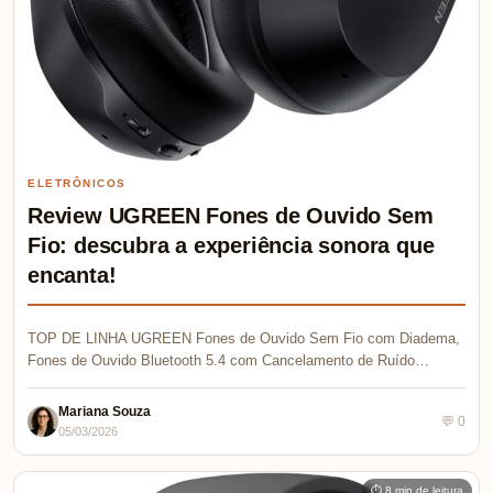
ELETRÔNICOS
Review UGREEN Fones de Ouvido Sem
Fio: descubra a experiência sonora que
encanta!
TOP DE LINHA UGREEN Fones de Ouvido Sem Fio com Diadema,
Fones de Ouvido Bluetooth 5.4 com Cancelamento de Ruído…
Mariana Souza
💬 0
05/03/2026
⏱ 8 min de leitura