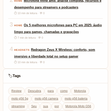
Microfone fifine am8: análise completa, recursos e
HOME
desempenho para streamers e podcasters
⏱ 10 min de leitura · 💬 0
3
Os 5 melhores microfones para PC em 2025: áudio
HOME
limpo para games, chamadas e gravações
⏱ 7 min de leitura · 💬 0
4
Redragon Zeus X Wireless: conforto, som
HEADSETS
imersivo e liberdade total no setup gamer
⏱ 10 min de leitura · 💬 0
Tags
🏷️
Review
Descubra
para
como
Motorola
moto g56 5g
moto g56 camera
moto g56 bateria
streaming
Seu
sua
por
Motorola Moto G56