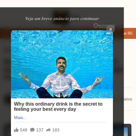
Veja um breve anúncio para continuar
×
xar: apps de namoro que permitem enviar fotos e vídeos
Microfone fifine
Eletrônicos
⏱ 1 min de leitura
Review do Monitor 24″ Ultra Curvo: A
Experiência Visual Que Você Não Pode
Perder!
Mariana Souza
📅 02/01/2026
💬 0 comentários
02/01/2026