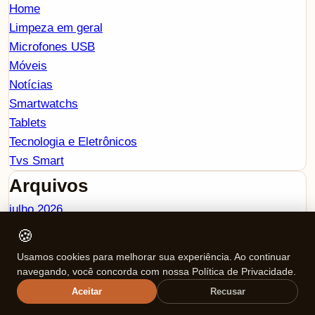
Home
Limpeza em geral
Microfones USB
Móveis
Notícias
Smartwatchs
Tablets
Tecnologia e Eletrônicos
Tvs Smart
Arquivos
julho 2026
junho 2026
🍪
março 2026
Usamos cookies para melhorar sua experiência. Ao continuar
fevereiro 2026
navegando, você concorda com nossa Política de Privacidade.
janeiro 2026
Aceitar
Recusar
dezembro 2025