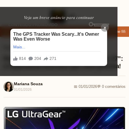
Veja um breve anúncio para continuar
×
xar: apps de namoro que permitem enviar fotos e vídeos
Microfone fifine
Eletrônicos
⏱ 9 min de leitura
Review Monitor Gamer LG UltraGear 27”:
a experiência imersiva que você precisa!
Mariana Souza
📅 01/01/2026
💬 0 comentários
01/01/2026