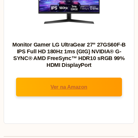
Monitor Gamer LG UltraGear 27” 27GS60F-B
IPS Full HD 180Hz 1ms (GtG) NVIDIA® G-
SYNC® AMD FreeSync™ HDR10 sRGB 99%
HDMI DisplayPort
Ver na Amazon